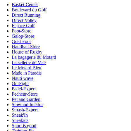
Basket-Center
Boulevard du Golf
Direct Running
Direct-Volley
Espace Golf
Foot-Store
Galop-Store
Goal-Foot
Handball-Store
House of Rugby
La bagagerie du Motard
La sellerie de Maé
Le Motard Bleu
Made in Paradis
Nauti-wave
On-Fight
Padel-Expert
Pecheur-Store
Pet and Garden
Slowood Interior
Smash-Expert
Sneak'In
Sneakids
Sport is good
Training-Fit