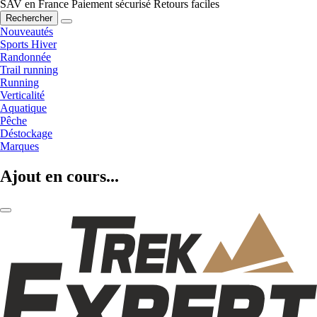
SAV en France
Paiement sécurisé
Retours faciles
Rechercher
Nouveautés
Sports Hiver
Randonnée
Trail running
Running
Verticalité
Aquatique
Pêche
Déstockage
Marques
Ajout en cours...