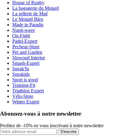
House of Rugby
La bagagerie du Motard
La sellerie de Maé
Le Motard Bleu
Made in Paradis
Nauti-wave
On-Fight
Padel-Expert
Pecheur-Store
Pet and Garden
Slowood Interior
Smash-Expert
Sneak'In
Sneakids
Sport is good
Training-Fit
Triathlon Expert
Vélo-Store
Winter Expert
Abonnez-vous à notre newsletter
Profitez de -10% en vous inscrivant à notre newsletter
S'inscrire