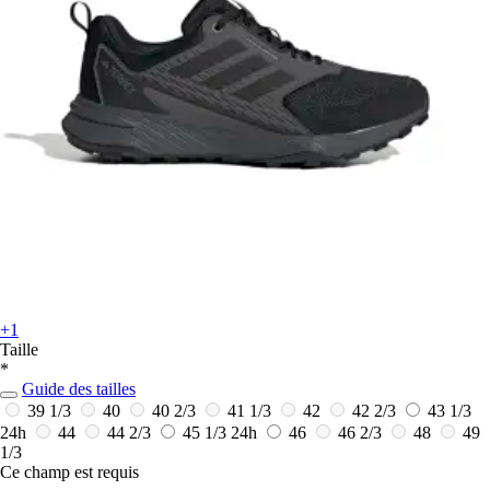
+1
Taille
*
Guide des tailles
39 1/3
40
40 2/3
41 1/3
42
42 2/3
43 1/3
24h
44
44 2/3
45 1/3
24h
46
46 2/3
48
49
1/3
Ce champ est requis