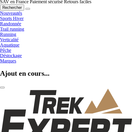
SAV en France
Paiement sécurisé
Retours faciles
Rechercher
Nouveautés
Sports Hiver
Randonnée
Trail running
Running
Verticalité
Aquatique
Pêche
Déstockage
Marques
Ajout en cours...