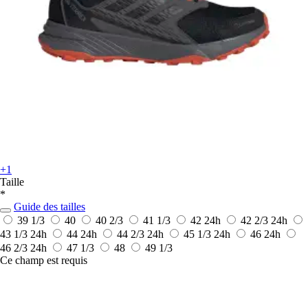
+1
Taille
*
Guide des tailles
39 1/3
40
40 2/3
41 1/3
42
24h
42 2/3
24h
43 1/3
24h
44
24h
44 2/3
24h
45 1/3
24h
46
24h
46 2/3
24h
47 1/3
48
49 1/3
Ce champ est requis