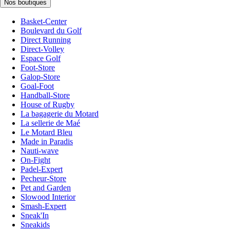
Nos boutiques
Basket-Center
Boulevard du Golf
Direct Running
Direct-Volley
Espace Golf
Foot-Store
Galop-Store
Goal-Foot
Handball-Store
House of Rugby
La bagagerie du Motard
La sellerie de Maé
Le Motard Bleu
Made in Paradis
Nauti-wave
On-Fight
Padel-Expert
Pecheur-Store
Pet and Garden
Slowood Interior
Smash-Expert
Sneak'In
Sneakids