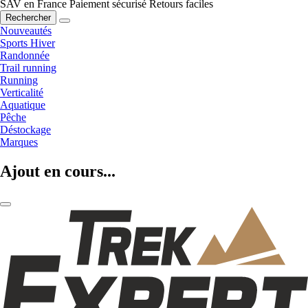
SAV en France
Paiement sécurisé
Retours faciles
Rechercher
Nouveautés
Sports Hiver
Randonnée
Trail running
Running
Verticalité
Aquatique
Pêche
Déstockage
Marques
Ajout en cours...