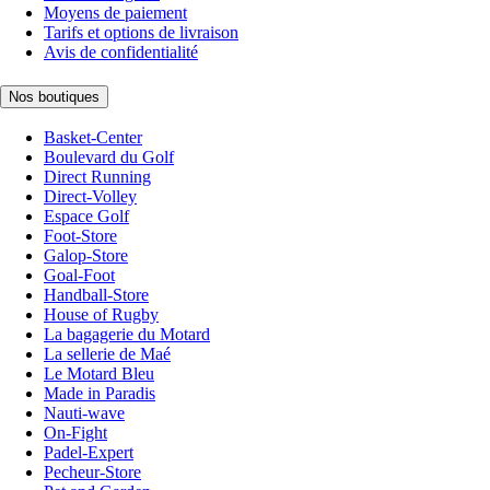
Moyens de paiement
Tarifs et options de livraison
Avis de confidentialité
Nos boutiques
Basket-Center
Boulevard du Golf
Direct Running
Direct-Volley
Espace Golf
Foot-Store
Galop-Store
Goal-Foot
Handball-Store
House of Rugby
La bagagerie du Motard
La sellerie de Maé
Le Motard Bleu
Made in Paradis
Nauti-wave
On-Fight
Padel-Expert
Pecheur-Store