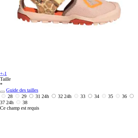
+-1
Taille
*
Guide des tailles
28
29
31
24h
32
24h
33
34
35
36
37
24h
38
Ce champ est requis