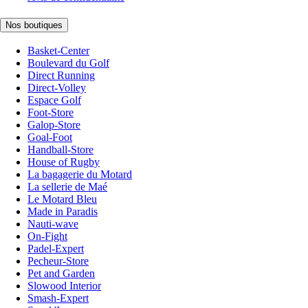
Nos boutiques
Basket-Center
Boulevard du Golf
Direct Running
Direct-Volley
Espace Golf
Foot-Store
Galop-Store
Goal-Foot
Handball-Store
House of Rugby
La bagagerie du Motard
La sellerie de Maé
Le Motard Bleu
Made in Paradis
Nauti-wave
On-Fight
Padel-Expert
Pecheur-Store
Pet and Garden
Slowood Interior
Smash-Expert