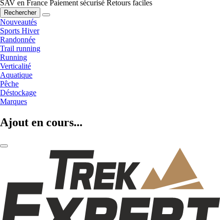
SAV en France
Paiement sécurisé
Retours faciles
Rechercher
Nouveautés
Sports Hiver
Randonnée
Trail running
Running
Verticalité
Aquatique
Pêche
Déstockage
Marques
Ajout en cours...