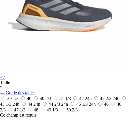
+7
Taille
*
Guide des tailles
39 1/3
40
40 2/3
41 1/3
42
24h
42 2/3
24h
43 1/3
24h
44
24h
44 2/3
24h
45 1/3
24h
46
46
2/3
47 1/3
48
49 1/3
50 2/3
Ce champ est requis