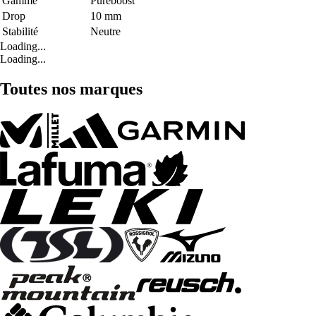
Gamme
Pureboost
Drop
10 mm
Stabilité
Neutre
Loading...
Loading...
Toutes nos marques