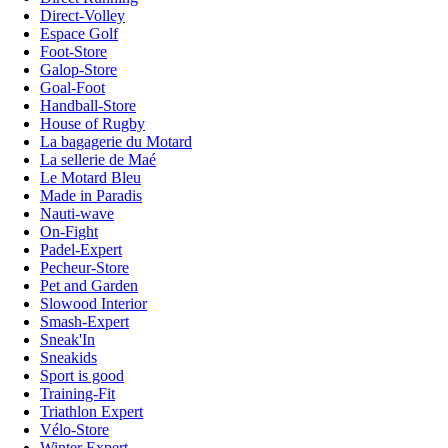
Direct-Volley
Espace Golf
Foot-Store
Galop-Store
Goal-Foot
Handball-Store
House of Rugby
La bagagerie du Motard
La sellerie de Maé
Le Motard Bleu
Made in Paradis
Nauti-wave
On-Fight
Padel-Expert
Pecheur-Store
Pet and Garden
Slowood Interior
Smash-Expert
Sneak'In
Sneakids
Sport is good
Training-Fit
Triathlon Expert
Vélo-Store
Winter Expert