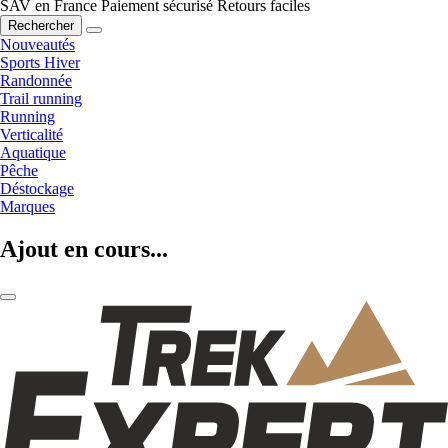
SAV en France
Paiement sécurisé
Retours faciles
Rechercher
Nouveautés
Sports Hiver
Randonnée
Trail running
Running
Verticalité
Aquatique
Pêche
Déstockage
Marques
Ajout en cours...