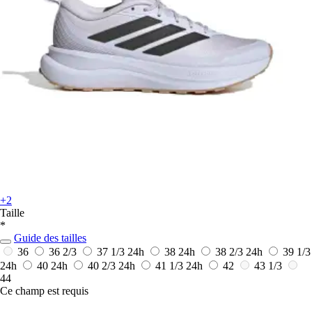
+2
Taille
*
Guide des tailles
36
36 2/3
37 1/3
24h
38
24h
38 2/3
24h
39 1/3
24h
40
24h
40 2/3
24h
41 1/3
24h
42
43 1/3
44
Ce champ est requis