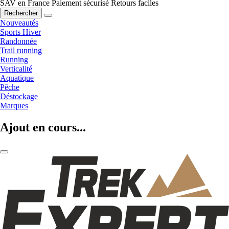
SAV en France
Paiement sécurisé
Retours faciles
Rechercher
Nouveautés
Sports Hiver
Randonnée
Trail running
Running
Verticalité
Aquatique
Pêche
Déstockage
Marques
Ajout en cours...