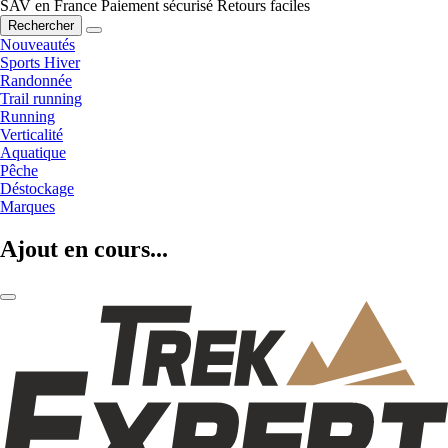
SAV en France
Paiement sécurisé
Retours faciles
Rechercher
Nouveautés
Sports Hiver
Randonnée
Trail running
Running
Verticalité
Aquatique
Pêche
Déstockage
Marques
Ajout en cours...