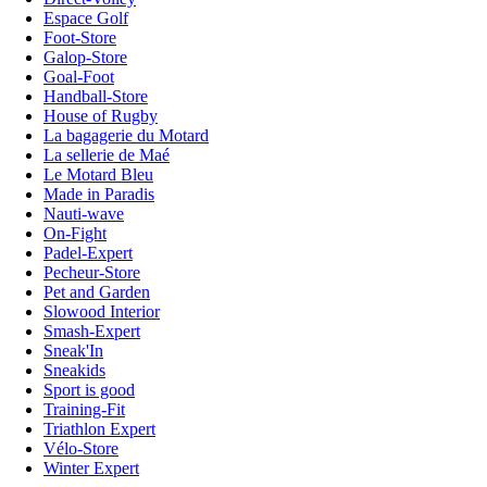
Espace Golf
Foot-Store
Galop-Store
Goal-Foot
Handball-Store
House of Rugby
La bagagerie du Motard
La sellerie de Maé
Le Motard Bleu
Made in Paradis
Nauti-wave
On-Fight
Padel-Expert
Pecheur-Store
Pet and Garden
Slowood Interior
Smash-Expert
Sneak'In
Sneakids
Sport is good
Training-Fit
Triathlon Expert
Vélo-Store
Winter Expert