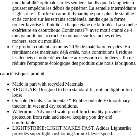
une durabilité optimale sur les sentiers, tandis que la languette à
gousset empêche les débris de pénétrer. La semelle intermédiaire
Lightstrike 2.0 offre un amorti dynamique pour plus de stabilité
et de confort sur les terrains accidentés, tandis que la forme
rocker favorise la fluidité à chaque étape de la foulée. La semelle
extérieure en caoutchouc Continental™ avec motif cranté de 4
mm garantit une accroche maximale sur les racines et les
rochers, secs ou mouillés.
Ce produit contient au moins 20 % de matériaux recyclés. En
réutilisant des matériaux déjà créés, nous contribuons à réduire
les déchets et notre dépendance aux ressources limitées, afin de
réduire l'empreinte écologique des produits que nous fabriquons.
caractéristiques produit
Made in part with recycled Materials
REGULAR: Designed to be a standard fit, not too tight or too
loose
Outsole Details: Continental™ Rubber outsole Extraordinary
traction in wet and dry conditions.
Waterproof: Advanced waterproof functionality provides
protection from rain and snow, keeping you dry and
comfortable.
LIGHTSTRIKE: LIGHT MAKES FAST. Adidas Lightstrike
provides super-light cushioning for next-level speed.