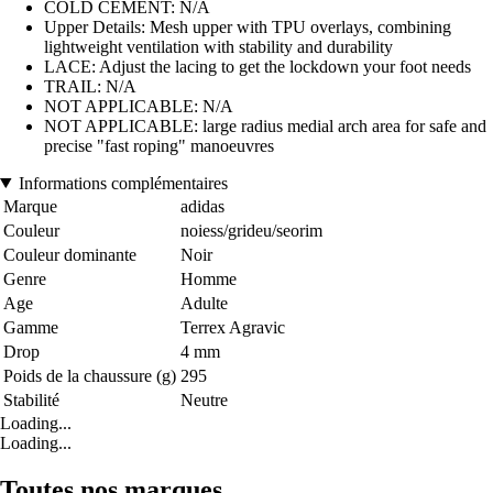
COLD CEMENT: N/A
Upper Details: Mesh upper with TPU overlays, combining
lightweight ventilation with stability and durability
LACE: Adjust the lacing to get the lockdown your foot needs
TRAIL: N/A
NOT APPLICABLE: N/A
NOT APPLICABLE: large radius medial arch area for safe and
precise "fast roping" manoeuvres
Informations complémentaires
Marque
adidas
Couleur
noiess/grideu/seorim
Couleur dominante
Noir
Genre
Homme
Age
Adulte
Gamme
Terrex Agravic
Drop
4 mm
Poids de la chaussure (g)
295
Stabilité
Neutre
Loading...
Loading...
Toutes nos marques