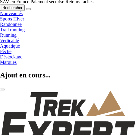
SAV en France
Paiement sécurisé
Retours faciles
Rechercher
Nouveautés
Sports Hiver
Randonnée
Trail running
Running
Verticalité
Aquatique
Pêche
Déstockage
Marques
Ajout en cours...