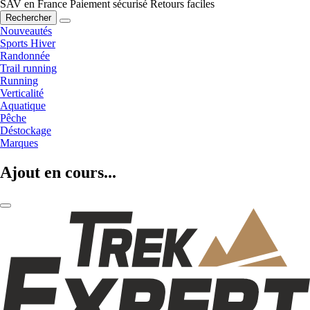
SAV en France
Paiement sécurisé
Retours faciles
Rechercher
Nouveautés
Sports Hiver
Randonnée
Trail running
Running
Verticalité
Aquatique
Pêche
Déstockage
Marques
Ajout en cours...