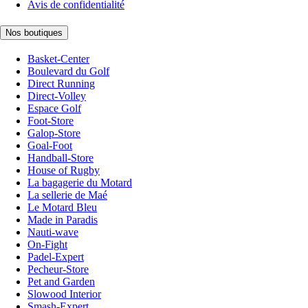
Avis de confidentialité
Nos boutiques
Basket-Center
Boulevard du Golf
Direct Running
Direct-Volley
Espace Golf
Foot-Store
Galop-Store
Goal-Foot
Handball-Store
House of Rugby
La bagagerie du Motard
La sellerie de Maé
Le Motard Bleu
Made in Paradis
Nauti-wave
On-Fight
Padel-Expert
Pecheur-Store
Pet and Garden
Slowood Interior
Smash-Expert