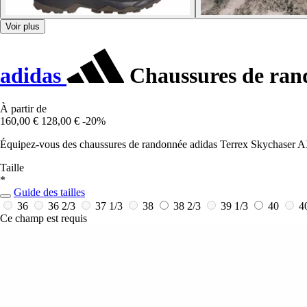
Voir plus
adidas
Chaussures de ran
À partir de
160,00 €
128,00 €
-20%
Équipez-vous des chaussures de randonnée adidas Terrex Skychaser AX5
Taille
*
Guide des tailles
36
36 2/3
37 1/3
38
38 2/3
39 1/3
40
4
Ce champ est requis