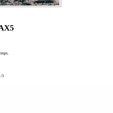
 AX5
temps.
1/3