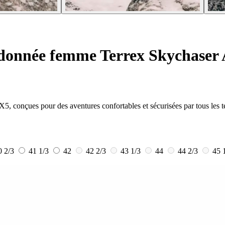
donnée femme Terrex Skychaser
, conçues pour des aventures confortables et sécurisées par tous les 
0 2/3
41 1/3
42
42 2/3
43 1/3
44
44 2/3
45 