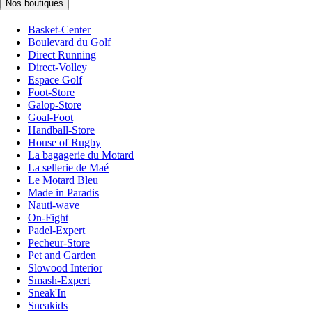
Nos boutiques
Basket-Center
Boulevard du Golf
Direct Running
Direct-Volley
Espace Golf
Foot-Store
Galop-Store
Goal-Foot
Handball-Store
House of Rugby
La bagagerie du Motard
La sellerie de Maé
Le Motard Bleu
Made in Paradis
Nauti-wave
On-Fight
Padel-Expert
Pecheur-Store
Pet and Garden
Slowood Interior
Smash-Expert
Sneak'In
Sneakids