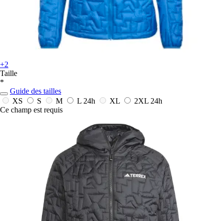
+2
Taille
*
Guide des tailles
XS
S
M
L
24h
XL
2XL
24h
Ce champ est requis