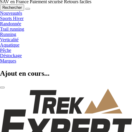
SAV en France
Paiement sécurisé
Retours faciles
Rechercher
Nouveautés
Sports Hiver
Randonnée
Trail running
Running
Verticalité
Aquatique
Pêche
Déstockage
Marques
Ajout en cours...