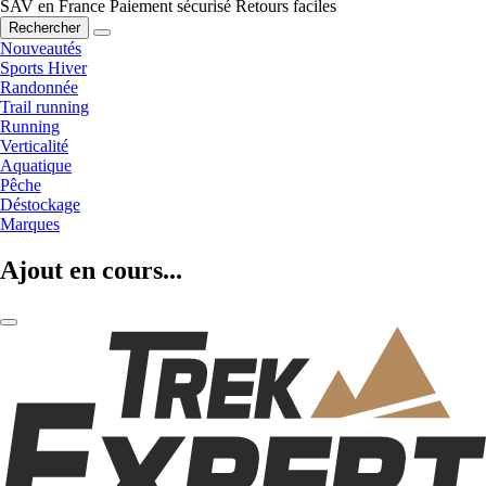
SAV en France
Paiement sécurisé
Retours faciles
Rechercher
Nouveautés
Sports Hiver
Randonnée
Trail running
Running
Verticalité
Aquatique
Pêche
Déstockage
Marques
Ajout en cours...