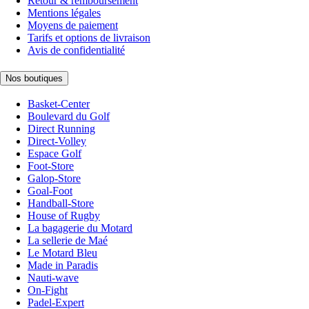
Retour & remboursement
Mentions légales
Moyens de paiement
Tarifs et options de livraison
Avis de confidentialité
Nos boutiques
Basket-Center
Boulevard du Golf
Direct Running
Direct-Volley
Espace Golf
Foot-Store
Galop-Store
Goal-Foot
Handball-Store
House of Rugby
La bagagerie du Motard
La sellerie de Maé
Le Motard Bleu
Made in Paradis
Nauti-wave
On-Fight
Padel-Expert