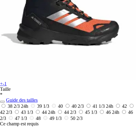
+-1
Taille
*
Guide des tailles
38 2/3
24h
39 1/3
40
40 2/3
41 1/3
24h
42
42 2/3
43 1/3
44
24h
44 2/3
45 1/3
46
24h
46
2/3
47 1/3
48
49 1/3
50 2/3
Ce champ est requis