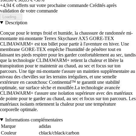
+4,94 €
offerts sur votre prochaine commande
Crédités après
validation de votre commande
Loading...
Description
Conçue pour le temps froid et humide, la chaussure de randonnée mi-
montante mi-montante Terrex Skychaser AX5 GORE-TEX
CLIMAWARM+ est ton billet pour partir à l'aventure en hiver. Une
membrane GORE-TEX empêche l'humidité de pénétrer tout en
laissant tes pieds respirer pour les garder confortablement au sec, tandis
que la technologie CLIMAWARM+ retient la chaleur et libère la
transpiration pour te maintenir au chaud, au sec et focus sur ton
parcours. Une tige mi-montante t'assure un maintien supplémentaire au
niveau des chevilles sur les terrains irréguliers, et une semelle
extérieure en caoutchouc Continental™ te garantit une stabilité
optimale, sur surface sèche et mouillée.La technologie avancée
CLIMAWARM+ t'assure une isolation supérieure avec des matériaux
de pointe pour te garder au chaud, au sec et focus sur ton parcours. Les
matériaux isolants retiennent la chaleur pour une température
corporelle optimale.
Informations complémentaires
Marque
adidas
Couleur
cblack/cblack/carbon