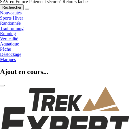
SAV en France
Paiement sécurisé
Retours faciles
Rechercher
Nouveautés
Sports Hiver
Randonnée
Trail running
Running
Verticalité
Aquatique
Pêche
Déstockage
Marques
Ajout en cours...