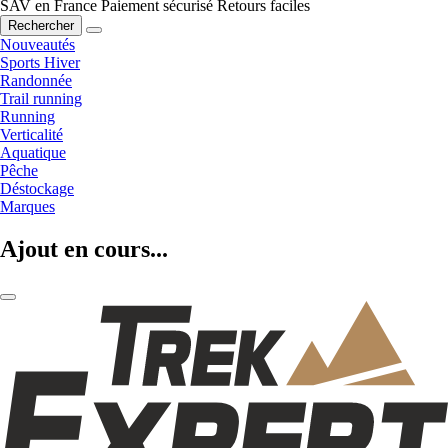
SAV en France
Paiement sécurisé
Retours faciles
Rechercher
Nouveautés
Sports Hiver
Randonnée
Trail running
Running
Verticalité
Aquatique
Pêche
Déstockage
Marques
Ajout en cours...