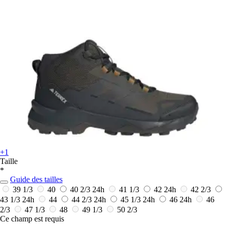
+1
Taille
*
Guide des tailles
39 1/3
40
40 2/3
24h
41 1/3
42
24h
42 2/3
43 1/3
24h
44
44 2/3
24h
45 1/3
24h
46
24h
46
2/3
47 1/3
48
49 1/3
50 2/3
Ce champ est requis