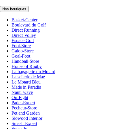
Nos boutiques
Basket-Center
Boulevard du Golf
Direct Running
Direct-Volley
Espace Golf
Foot-Store
Galop-Store
Goal-Foot
Handball-Store
House of Rugby
La bagagerie du Motard
La sellerie de Maé
Le Motard Bleu
Made in Paradis
Nauti-wave
On-Fight
Padel-Expert
Pecheur-Store
Pet and Garden
Slowood Interior
Smash-Expert
Sneak'In