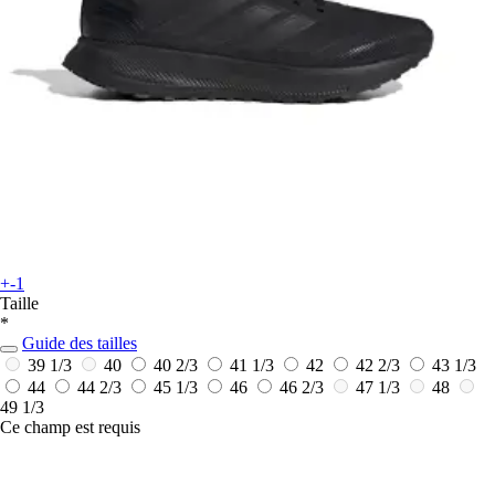
+-1
Taille
*
Guide des tailles
39 1/3
40
40 2/3
41 1/3
42
42 2/3
43 1/3
44
44 2/3
45 1/3
46
46 2/3
47 1/3
48
49 1/3
Ce champ est requis