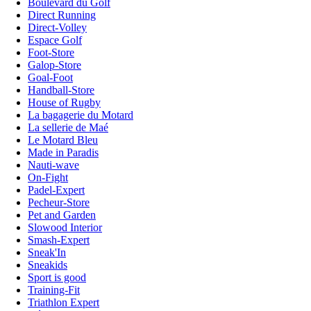
Boulevard du Golf
Direct Running
Direct-Volley
Espace Golf
Foot-Store
Galop-Store
Goal-Foot
Handball-Store
House of Rugby
La bagagerie du Motard
La sellerie de Maé
Le Motard Bleu
Made in Paradis
Nauti-wave
On-Fight
Padel-Expert
Pecheur-Store
Pet and Garden
Slowood Interior
Smash-Expert
Sneak'In
Sneakids
Sport is good
Training-Fit
Triathlon Expert