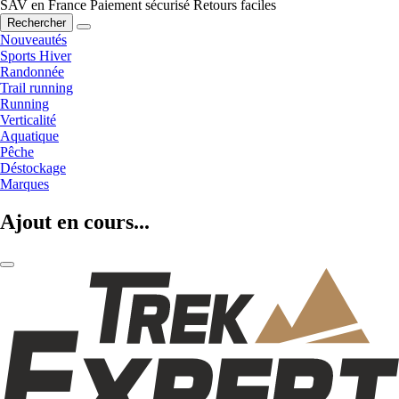
SAV en France
Paiement sécurisé
Retours faciles
Rechercher
Nouveautés
Sports Hiver
Randonnée
Trail running
Running
Verticalité
Aquatique
Pêche
Déstockage
Marques
Ajout en cours...