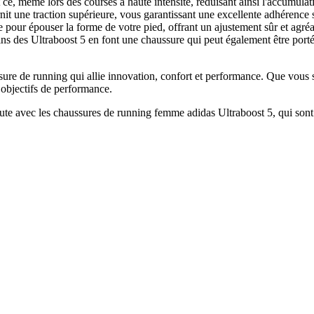
 ce, même lors des courses à haute intensité, réduisant ainsi l'accumulat
t une traction supérieure, vous garantissant une excellente adhérence sur
 pour épouser la forme de votre pied, offrant un ajustement sûr et agréa
ains des Ultraboost 5 en font une chaussure qui peut également être por
ssure de running qui allie innovation, confort et performance. Que vous
 objectifs de performance.
 route avec les chaussures de running femme adidas Ultraboost 5, qui son