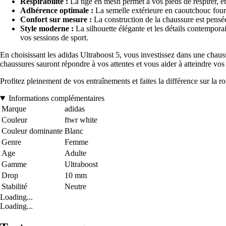
Respirabilité :
La tige en mesh permet à vos pieds de respirer, et
Adhérence optimale :
La semelle extérieure en caoutchouc fourni
Confort sur mesure :
La construction de la chaussure est pensée
Style moderne :
La silhouette élégante et les détails contempor
vos sessions de sport.
En choisissant les adidas Ultraboost 5, vous investissez dans une chau
chaussures sauront répondre à vos attentes et vous aider à atteindre vos
Profitez pleinement de vos entraînements et faites la différence sur la
Informations complémentaires
Marque
adidas
Couleur
ftwr white
Couleur dominante
Blanc
Genre
Femme
Age
Adulte
Gamme
Ultraboost
Drop
10 mm
Stabilité
Neutre
Loading...
Loading...