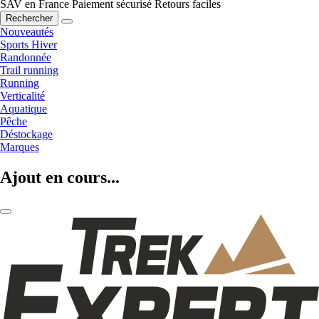
SAV en France
Paiement sécurisé
Retours faciles
Rechercher
Nouveautés
Sports Hiver
Randonnée
Trail running
Running
Verticalité
Aquatique
Pêche
Déstockage
Marques
Ajout en cours...