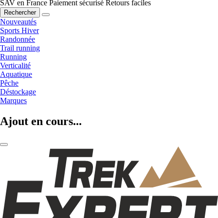
SAV en France
Paiement sécurisé
Retours faciles
Rechercher
Nouveautés
Sports Hiver
Randonnée
Trail running
Running
Verticalité
Aquatique
Pêche
Déstockage
Marques
Ajout en cours...