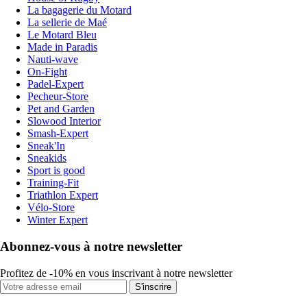
La bagagerie du Motard
La sellerie de Maé
Le Motard Bleu
Made in Paradis
Nauti-wave
On-Fight
Padel-Expert
Pecheur-Store
Pet and Garden
Slowood Interior
Smash-Expert
Sneak'In
Sneakids
Sport is good
Training-Fit
Triathlon Expert
Vélo-Store
Winter Expert
Abonnez-vous à notre newsletter
Profitez de -10% en vous inscrivant à notre newsletter
S'inscrire