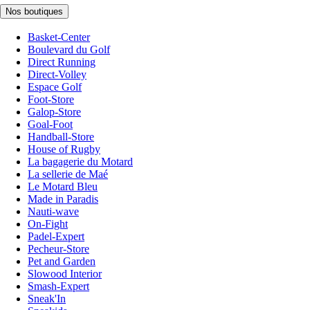
Nos boutiques
Basket-Center
Boulevard du Golf
Direct Running
Direct-Volley
Espace Golf
Foot-Store
Galop-Store
Goal-Foot
Handball-Store
House of Rugby
La bagagerie du Motard
La sellerie de Maé
Le Motard Bleu
Made in Paradis
Nauti-wave
On-Fight
Padel-Expert
Pecheur-Store
Pet and Garden
Slowood Interior
Smash-Expert
Sneak'In