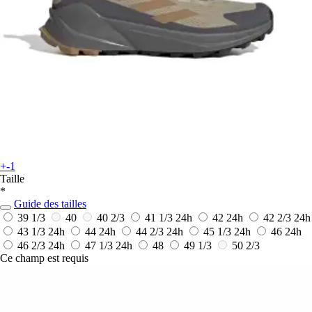
+-1
Taille
*
Guide des tailles
39 1/3
40
40 2/3
41 1/3
24h
42
24h
42 2/3
24h
43 1/3
24h
44
24h
44 2/3
24h
45 1/3
24h
46
24h
46 2/3
24h
47 1/3
24h
48
49 1/3
50 2/3
Ce champ est requis