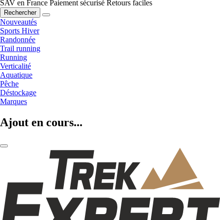
SAV en France
Paiement sécurisé
Retours faciles
Rechercher
Nouveautés
Sports Hiver
Randonnée
Trail running
Running
Verticalité
Aquatique
Pêche
Déstockage
Marques
Ajout en cours...