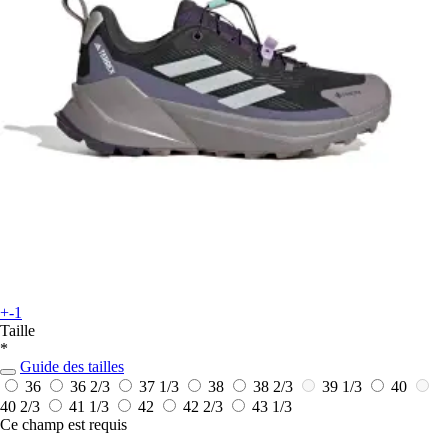
+-1
Taille
*
Guide des tailles
36
36 2/3
37 1/3
38
38 2/3
39 1/3
40
40 2/3
41 1/3
42
42 2/3
43 1/3
Ce champ est requis