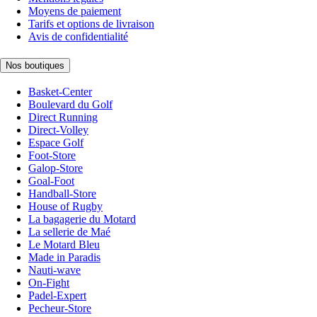
Moyens de paiement
Tarifs et options de livraison
Avis de confidentialité
Nos boutiques
Basket-Center
Boulevard du Golf
Direct Running
Direct-Volley
Espace Golf
Foot-Store
Galop-Store
Goal-Foot
Handball-Store
House of Rugby
La bagagerie du Motard
La sellerie de Maé
Le Motard Bleu
Made in Paradis
Nauti-wave
On-Fight
Padel-Expert
Pecheur-Store