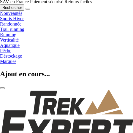
SAV en France
Paiement sécurisé
Retours faciles
Rechercher
Nouveautés
Sports Hiver
Randonnée
Trail running
Running
Verticalité
Aquatique
Pêche
Déstockage
Marques
Ajout en cours...