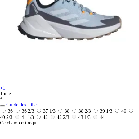
+1
Taille
*
Guide des tailles
36
36 2/3
37 1/3
38
38 2/3
39 1/3
40
40 2/3
41 1/3
42
42 2/3
43 1/3
44
Ce champ est requis