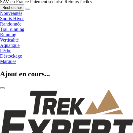
SAV en France
Paiement sécurisé
Retours faciles
Rechercher
Nouveautés
Sports Hiver
Randonnée
Trail running
Running
Verticalité
Aquatique
Pêche
Déstockage
Marques
Ajout en cours...