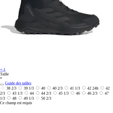
+-1
Taille
*
Guide des tailles
38 2/3
39 1/3
40
40 2/3
41 1/3
42
24h
42
2/3
43 1/3
44
44 2/3
45 1/3
46
46 2/3
47
1/3
48
49 1/3
50 2/3
Ce champ est requis