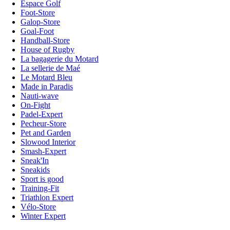
Espace Golf
Foot-Store
Galop-Store
Goal-Foot
Handball-Store
House of Rugby
La bagagerie du Motard
La sellerie de Maé
Le Motard Bleu
Made in Paradis
Nauti-wave
On-Fight
Padel-Expert
Pecheur-Store
Pet and Garden
Slowood Interior
Smash-Expert
Sneak'In
Sneakids
Sport is good
Training-Fit
Triathlon Expert
Vélo-Store
Winter Expert