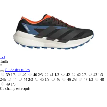
+-1
Taille
*
Guide des tailles
39 1/3
40
40 2/3
41 1/3
42
42 2/3
43 1/3
24h
44
44 2/3
45 1/3
46
46 2/3
47 1/3
48
49 1/3
Ce champ est requis