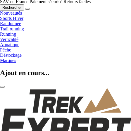
SAV en France
Paiement sécurisé
Retours faciles
Rechercher
Nouveautés
Sports Hiver
Randonnée
Trail running
Running
Verticalité
Aquatique
Pêche
Déstockage
Marques
Ajout en cours...