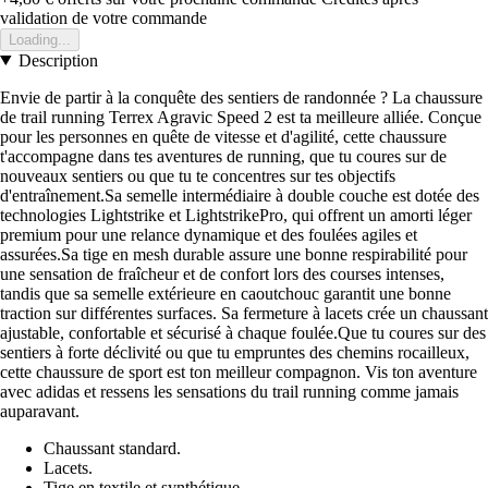
validation de votre commande
Loading...
Description
Envie de partir à la conquête des sentiers de randonnée ? La chaussure
de trail running Terrex Agravic Speed 2 est ta meilleure alliée. Conçue
pour les personnes en quête de vitesse et d'agilité, cette chaussure
t'accompagne dans tes aventures de running, que tu coures sur de
nouveaux sentiers ou que tu te concentres sur tes objectifs
d'entraînement.Sa semelle intermédiaire à double couche est dotée des
technologies Lightstrike et LightstrikePro, qui offrent un amorti léger
premium pour une relance dynamique et des foulées agiles et
assurées.Sa tige en mesh durable assure une bonne respirabilité pour
une sensation de fraîcheur et de confort lors des courses intenses,
tandis que sa semelle extérieure en caoutchouc garantit une bonne
traction sur différentes surfaces. Sa fermeture à lacets crée un chaussant
ajustable, confortable et sécurisé à chaque foulée.Que tu coures sur des
sentiers à forte déclivité ou que tu empruntes des chemins rocailleux,
cette chaussure de sport est ton meilleur compagnon. Vis ton aventure
avec adidas et ressens les sensations du trail running comme jamais
auparavant.
Chaussant standard.
Lacets.
Tige en textile et synthétique.