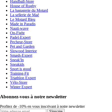
Handball-Store
House of Rugby
La bagagerie du Motard
La sellerie de Maé
Le Motard Bleu
Made in Paradis
Nauti-wave
On-Fight
Padel-Expert
Pecheur-Store
Pet and Garden
Slowood Interior
Smash-Expert
Sneak'In
Sneakids
Sport is good
Training-Fit
Triathlon Expert
Vélo-Store
Winter Expert
Abonnez-vous à notre newsletter
Profitez de -10% en vous inscrivant à notre newsletter
S'inscrire