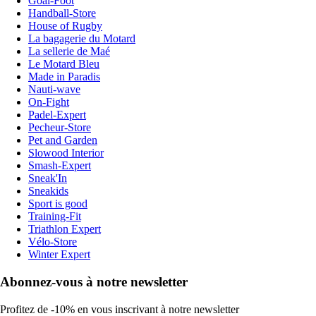
Goal-Foot
Handball-Store
House of Rugby
La bagagerie du Motard
La sellerie de Maé
Le Motard Bleu
Made in Paradis
Nauti-wave
On-Fight
Padel-Expert
Pecheur-Store
Pet and Garden
Slowood Interior
Smash-Expert
Sneak'In
Sneakids
Sport is good
Training-Fit
Triathlon Expert
Vélo-Store
Winter Expert
Abonnez-vous à notre newsletter
Profitez de -10% en vous inscrivant à notre newsletter