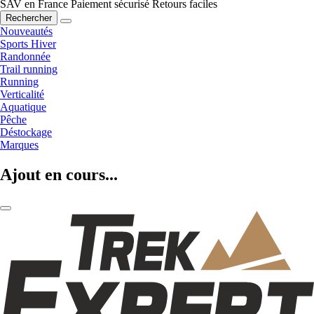
SAV en France
Paiement sécurisé
Retours faciles
Rechercher
Nouveautés
Sports Hiver
Randonnée
Trail running
Running
Verticalité
Aquatique
Pêche
Déstockage
Marques
Ajout en cours...