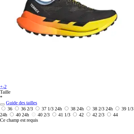
+-2
Taille
*
Guide des tailles
36
36 2/3
37 1/3
24h
38
24h
38 2/3
24h
39 1/3
24h
40
24h
40 2/3
41 1/3
42
42 2/3
44
Ce champ est requis