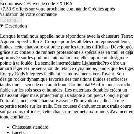
Économisez 5%
avec le code
EXTRA
+7,53 €
offerts sur votre prochaine commande
Crédités après
validation de votre commande
Loading...
Description
Lorsque le trail nous appelle, nous répondons avec la chaussure Terrex
Agravic Speed Ultra 2. Conçue pour les athlètes qui repoussent leurs
limites, cette chaussure est prête pour les terrains difficiles. Développée
grâce aux conseils de runners professionnels spécialisés en trail, et déjà
approuvée sur les podiums internationaux, elle apporte un design de
pointe à ta foulée. La semelle intermédiaire LightstrikePro offre un
amorti léger et une sensation de relance dynamique, tandis que les tiges
Energy Rods intégrées facilitent les mouvements vers l'avant. Son
design rocker dynamique favorise des transitions fluides et efficaces,
tandis que la semelle en caoutchouc Continental™ offre une accroche
fiable sur les sols secs et humides. Les matériaux durables créent un
chaussant léger mais protecteur qui s'adapte à ton pied. Conçue pour
l'ultra-distance, cette chaussure associe l'innovation d'adidas à une
expertise testée sur les trails. Des courses d'endurance aux trails courts
sur parcours difficiles, cette chaussure permet aux runners d'avancer en
toute confiance.
Chaussant standard.
Lacets.