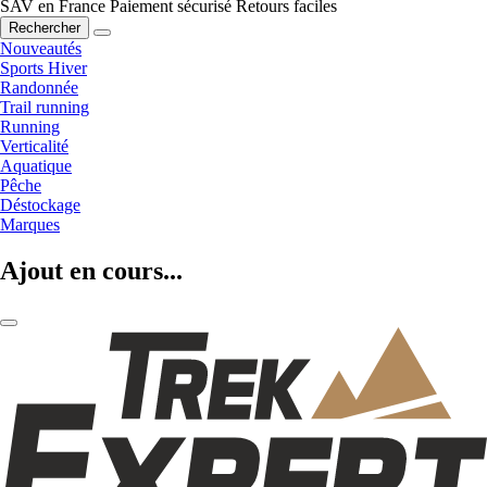
SAV en France
Paiement sécurisé
Retours faciles
Rechercher
Nouveautés
Sports Hiver
Randonnée
Trail running
Running
Verticalité
Aquatique
Pêche
Déstockage
Marques
Ajout en cours...