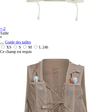
+-2
Taille
*
Guide des tailles
XS
S
M
L
24h
Ce champ est requis