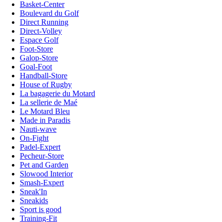
Basket-Center
Boulevard du Golf
Direct Running
Direct-Volley
Espace Golf
Foot-Store
Galop-Store
Goal-Foot
Handball-Store
House of Rugby
La bagagerie du Motard
La sellerie de Maé
Le Motard Bleu
Made in Paradis
Nauti-wave
On-Fight
Padel-Expert
Pecheur-Store
Pet and Garden
Slowood Interior
Smash-Expert
Sneak'In
Sneakids
Sport is good
Training-Fit