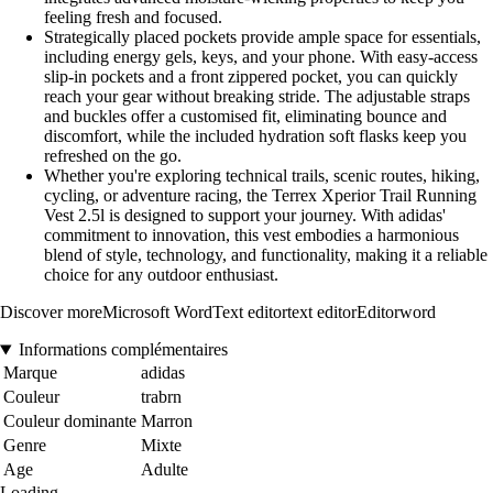
feeling fresh and focused.
Strategically placed pockets provide ample space for essentials,
including energy gels, keys, and your phone. With easy-access
slip-in pockets and a front zippered pocket, you can quickly
reach your gear without breaking stride. The adjustable straps
and buckles offer a customised fit, eliminating bounce and
discomfort, while the included hydration soft flasks keep you
refreshed on the go.
Whether you're exploring technical trails, scenic routes, hiking,
cycling, or adventure racing, the Terrex Xperior Trail Running
Vest 2.5l is designed to support your journey. With adidas'
commitment to innovation, this vest embodies a harmonious
blend of style, technology, and functionality, making it a reliable
choice for any outdoor enthusiast.
Discover moreMicrosoft WordText editortext editorEditorword
Informations complémentaires
Marque
adidas
Couleur
trabrn
Couleur dominante
Marron
Genre
Mixte
Age
Adulte
Loading...