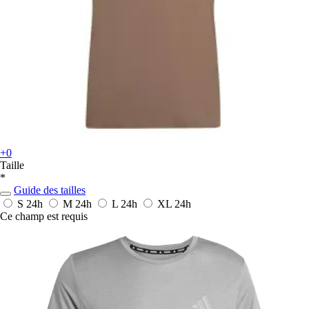
+0
Taille
*
Guide des tailles
S
24h
M
24h
L
24h
XL
24h
Ce champ est requis