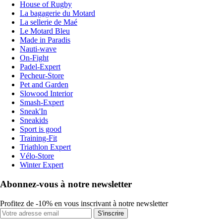
House of Rugby
La bagagerie du Motard
La sellerie de Maé
Le Motard Bleu
Made in Paradis
Nauti-wave
On-Fight
Padel-Expert
Pecheur-Store
Pet and Garden
Slowood Interior
Smash-Expert
Sneak'In
Sneakids
Sport is good
Training-Fit
Triathlon Expert
Vélo-Store
Winter Expert
Abonnez-vous à notre newsletter
Profitez de -10% en vous inscrivant à notre newsletter
S'inscrire