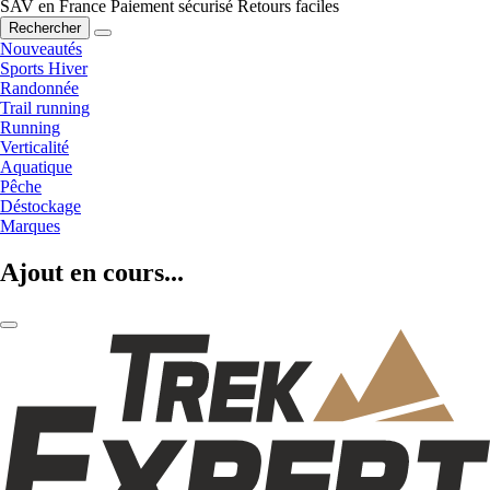
SAV en France
Paiement sécurisé
Retours faciles
Rechercher
Nouveautés
Sports Hiver
Randonnée
Trail running
Running
Verticalité
Aquatique
Pêche
Déstockage
Marques
Ajout en cours...