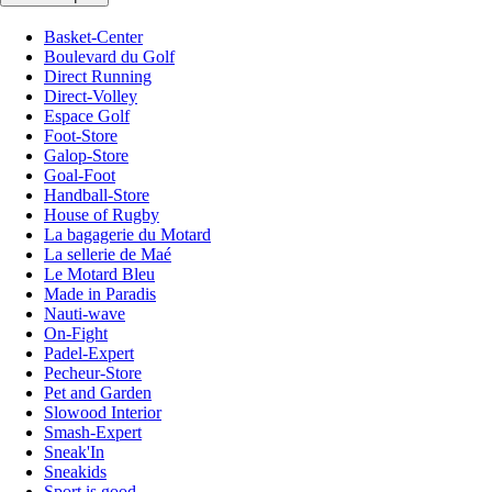
Basket-Center
Boulevard du Golf
Direct Running
Direct-Volley
Espace Golf
Foot-Store
Galop-Store
Goal-Foot
Handball-Store
House of Rugby
La bagagerie du Motard
La sellerie de Maé
Le Motard Bleu
Made in Paradis
Nauti-wave
On-Fight
Padel-Expert
Pecheur-Store
Pet and Garden
Slowood Interior
Smash-Expert
Sneak'In
Sneakids
Sport is good