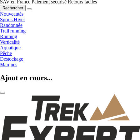
SAV en France
Paiement sécurisé
Retours faciles
Rechercher
Nouveautés
Sports Hiver
Randonnée
Trail running
Running
Verticalité
Aquatique
Pêche
Déstockage
Marques
Ajout en cours...