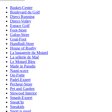
Basket-Center
Boulevard du Golf
Direct Running
Direct-Volley
Espace Golf
Foot-Store
Galop-Store
Goal-Foot
Handball-Store
House of Rugby
La bagagerie du Motard
La sellerie de Maé
Le Motard Bleu
Made in Paradis
Nauti-wave
On-Fight
Padel-Expert
Pecheur-Store
Pet and Garden
Slowood Interior
Smash-Expert
Sneak'In
Sneakids
Sport is good