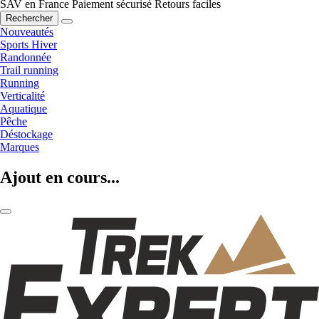
SAV en France
Paiement sécurisé
Retours faciles
Rechercher
Nouveautés
Sports Hiver
Randonnée
Trail running
Running
Verticalité
Aquatique
Pêche
Déstockage
Marques
Ajout en cours...