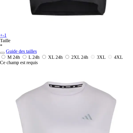
+-1
Taille
*
Guide des tailles
M
24h
L
24h
XL
24h
2XL
24h
3XL
4XL
Ce champ est requis