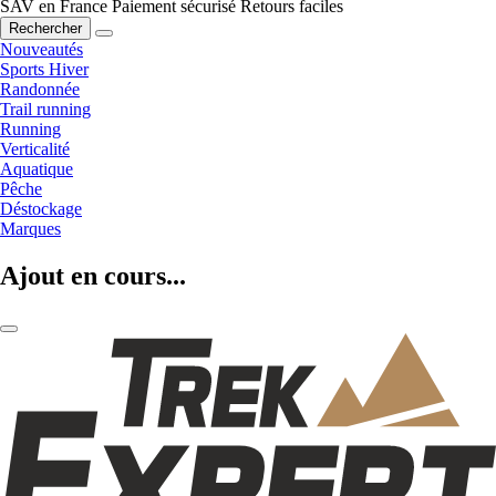
SAV en France
Paiement sécurisé
Retours faciles
Rechercher
Nouveautés
Sports Hiver
Randonnée
Trail running
Running
Verticalité
Aquatique
Pêche
Déstockage
Marques
Ajout en cours...