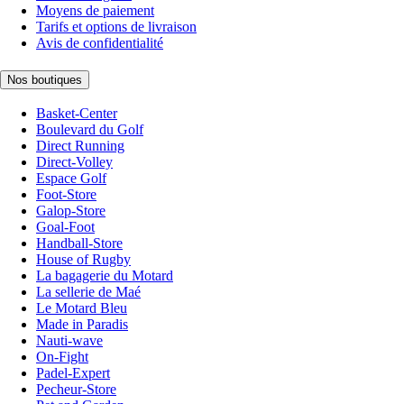
Moyens de paiement
Tarifs et options de livraison
Avis de confidentialité
Nos boutiques
Basket-Center
Boulevard du Golf
Direct Running
Direct-Volley
Espace Golf
Foot-Store
Galop-Store
Goal-Foot
Handball-Store
House of Rugby
La bagagerie du Motard
La sellerie de Maé
Le Motard Bleu
Made in Paradis
Nauti-wave
On-Fight
Padel-Expert
Pecheur-Store