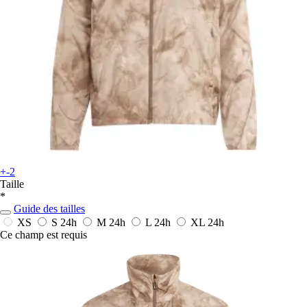
+-2
Taille
*
Guide des tailles
XS
S
24h
M
24h
L
24h
XL
24h
Ce champ est requis