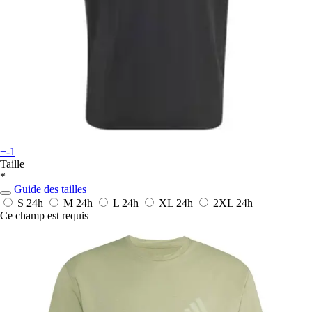
+-1
Taille
*
Guide des tailles
S
24h
M
24h
L
24h
XL
24h
2XL
24h
Ce champ est requis