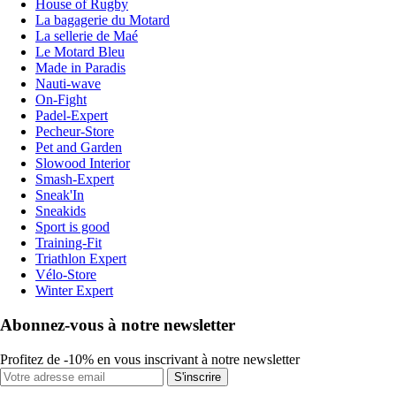
House of Rugby
La bagagerie du Motard
La sellerie de Maé
Le Motard Bleu
Made in Paradis
Nauti-wave
On-Fight
Padel-Expert
Pecheur-Store
Pet and Garden
Slowood Interior
Smash-Expert
Sneak'In
Sneakids
Sport is good
Training-Fit
Triathlon Expert
Vélo-Store
Winter Expert
Abonnez-vous à notre newsletter
Profitez de -10% en vous inscrivant à notre newsletter
S'inscrire