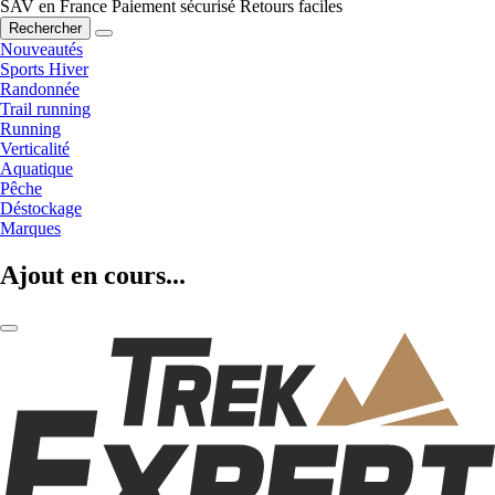
SAV en France
Paiement sécurisé
Retours faciles
Rechercher
Nouveautés
Sports Hiver
Randonnée
Trail running
Running
Verticalité
Aquatique
Pêche
Déstockage
Marques
Ajout en cours...