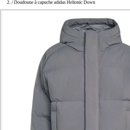
/
Doudoune à capuche adidas Helionic Down