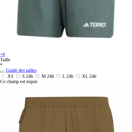
+0
Taille
*
Guide des tailles
XS
S
24h
M
24h
L
24h
XL
24h
Ce champ est requis