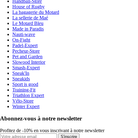
Handball-Store
House of Rugby
La bagagerie du Motard
La sellerie de Maé
Le Motard Bleu
Made in Paradis
Nauti-wave
On-Fight
Padel-Expert
Pecheur-Store
Pet and Garden
Slowood Interior
Smash-Expert
Sneak'In
Sneakids
Sport is good
Training-Fit
Triathlon Expert
Vélo-Store
Winter Expert
Abonnez-vous à notre newsletter
Profitez de -10% en vous inscrivant à notre newsletter
S'inscrire