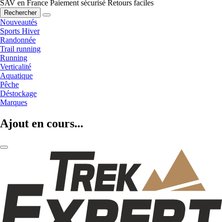
SAV en France
Paiement sécurisé
Retours faciles
Rechercher
Nouveautés
Sports Hiver
Randonnée
Trail running
Running
Verticalité
Aquatique
Pêche
Déstockage
Marques
Ajout en cours...