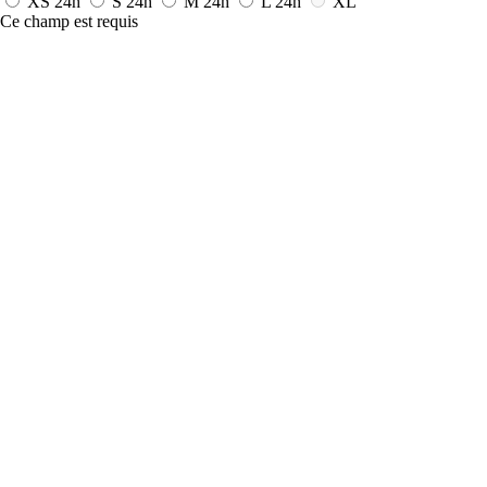
XS
24h
S
24h
M
24h
L
24h
XL
Ce champ est requis