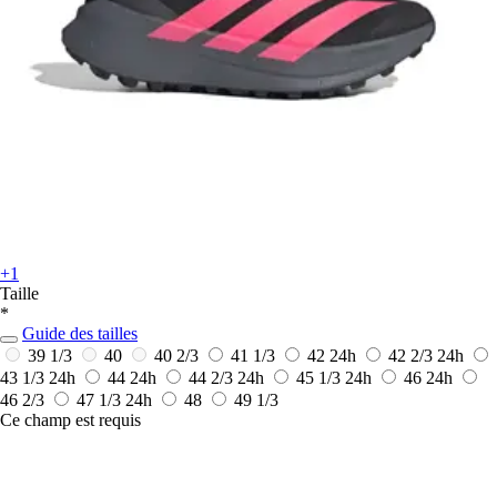
+1
Taille
*
Guide des tailles
39 1/3
40
40 2/3
41 1/3
42
24h
42 2/3
24h
43 1/3
24h
44
24h
44 2/3
24h
45 1/3
24h
46
24h
46 2/3
47 1/3
24h
48
49 1/3
Ce champ est requis