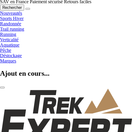
SAV en France
Paiement sécurisé
Retours faciles
Rechercher
Nouveautés
Sports Hiver
Randonnée
Trail running
Running
Verticalité
Aquatique
Pêche
Déstockage
Marques
Ajout en cours...