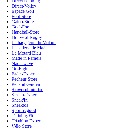
Direct Running
Direct-Volley
Espace Golf
Foot-Store
Galop-Store
Goal-Foot
Handball-Store
House of Rugby
La bagagerie du Motard
La sellerie de Maé
Le Motard Bleu
Made in Paradis
Nauti-wave
On-Fight
Padel-Expert
Pecheur-Store
Pet and Garden
Slowood Interior
Smash-Expert
Sneak'In
Sneakids
Sport is good
Training-Fit
Triathlon Expert
Vélo-Store