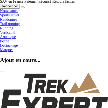
SAV en France
Paiement sécurisé
Retours faciles
Rechercher
Nouveautés
Sports Hiver
Randonnée
Trail running
Running
Verticalité
Aquatique
Pêche
Déstockage
Marques
Ajout en cours...