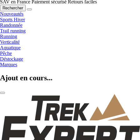
SAV en France
Paiement sécurisé
Retours faciles
Rechercher
Nouveautés
Sports Hiver
Randonnée
Trail running
Running
Verticalité
Aquatique
Pêche
Déstockage
Marques
Ajout en cours...