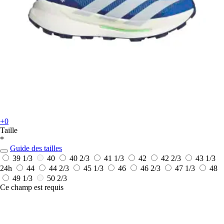
+0
Taille
*
Guide des tailles
39 1/3
40
40 2/3
41 1/3
42
42 2/3
43 1/3
24h
44
44 2/3
45 1/3
46
46 2/3
47 1/3
48
49 1/3
50 2/3
Ce champ est requis