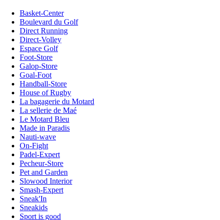
Basket-Center
Boulevard du Golf
Direct Running
Direct-Volley
Espace Golf
Foot-Store
Galop-Store
Goal-Foot
Handball-Store
House of Rugby
La bagagerie du Motard
La sellerie de Maé
Le Motard Bleu
Made in Paradis
Nauti-wave
On-Fight
Padel-Expert
Pecheur-Store
Pet and Garden
Slowood Interior
Smash-Expert
Sneak'In
Sneakids
Sport is good