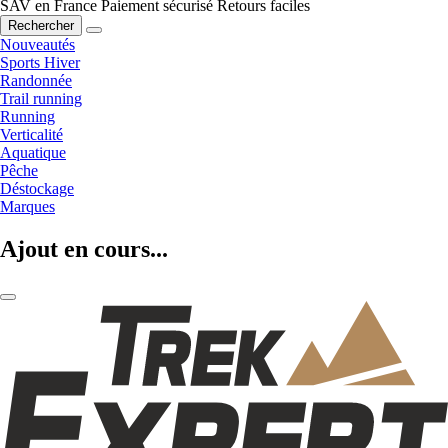
SAV en France
Paiement sécurisé
Retours faciles
Rechercher
Nouveautés
Sports Hiver
Randonnée
Trail running
Running
Verticalité
Aquatique
Pêche
Déstockage
Marques
Ajout en cours...