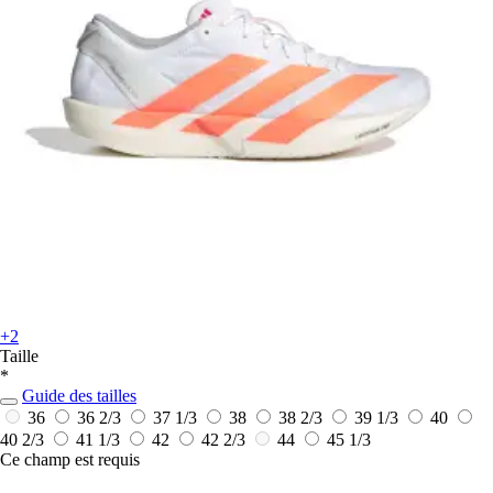
+2
Taille
*
Guide des tailles
36
36 2/3
37 1/3
38
38 2/3
39 1/3
40
40 2/3
41 1/3
42
42 2/3
44
45 1/3
Ce champ est requis