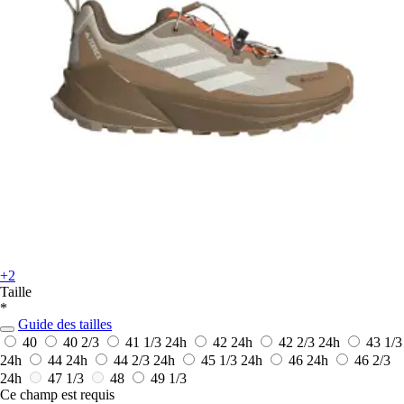
+2
Taille
*
Guide des tailles
40
40 2/3
41 1/3
24h
42
24h
42 2/3
24h
43 1/3
24h
44
24h
44 2/3
24h
45 1/3
24h
46
24h
46 2/3
24h
47 1/3
48
49 1/3
Ce champ est requis