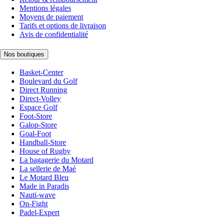
Mentions légales
Moyens de paiement
Tarifs et options de livraison
Avis de confidentialité
Nos boutiques
Basket-Center
Boulevard du Golf
Direct Running
Direct-Volley
Espace Golf
Foot-Store
Galop-Store
Goal-Foot
Handball-Store
House of Rugby
La bagagerie du Motard
La sellerie de Maé
Le Motard Bleu
Made in Paradis
Nauti-wave
On-Fight
Padel-Expert