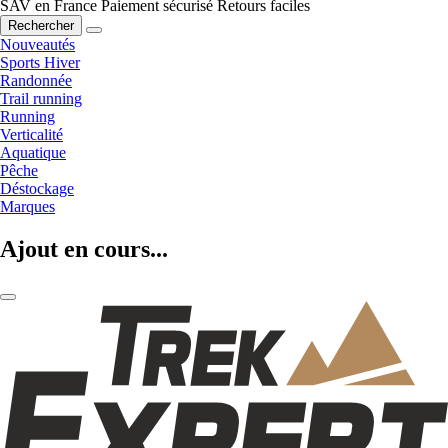
SAV en France
Paiement sécurisé
Retours faciles
Rechercher
Nouveautés
Sports Hiver
Randonnée
Trail running
Running
Verticalité
Aquatique
Pêche
Déstockage
Marques
Ajout en cours...