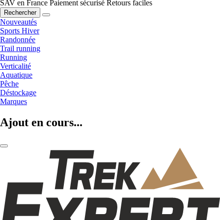
SAV en France
Paiement sécurisé
Retours faciles
Rechercher
Nouveautés
Sports Hiver
Randonnée
Trail running
Running
Verticalité
Aquatique
Pêche
Déstockage
Marques
Ajout en cours...