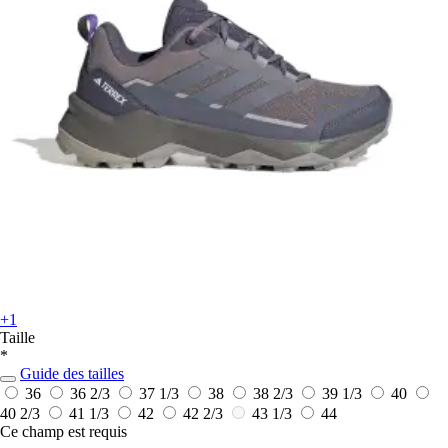
+1
Taille
*
Guide des tailles
36
36 2/3
37 1/3
38
38 2/3
39 1/3
40
40 2/3
41 1/3
42
42 2/3
43 1/3
44
Ce champ est requis