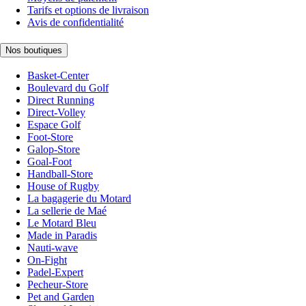
Tarifs et options de livraison
Avis de confidentialité
Nos boutiques
Basket-Center
Boulevard du Golf
Direct Running
Direct-Volley
Espace Golf
Foot-Store
Galop-Store
Goal-Foot
Handball-Store
House of Rugby
La bagagerie du Motard
La sellerie de Maé
Le Motard Bleu
Made in Paradis
Nauti-wave
On-Fight
Padel-Expert
Pecheur-Store
Pet and Garden