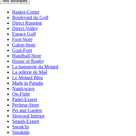
Nos boutiques
Basket-Center
Boulevard du Golf
Direct Running
Direct-Volley
Espace Golf
Foot-Store
Galop-Store
Goal-Foot
Handball-Store
House of Rugby
La bagagerie du Motard
La sellerie de Maé
Le Motard Bleu
Made in Paradis
Nauti-wave
On-Fight
Padel-Expert
Pecheur-Store
Pet and Garden
Slowood Interior
Smash-Expert
Sneak'In
Sneakids