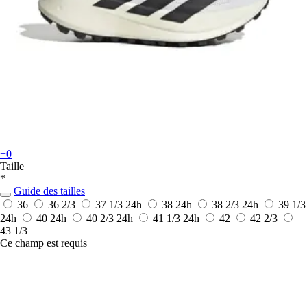
+0
Taille
*
Guide des tailles
36
36 2/3
37 1/3
24h
38
24h
38 2/3
24h
39 1/3
24h
40
24h
40 2/3
24h
41 1/3
24h
42
42 2/3
43 1/3
Ce champ est requis