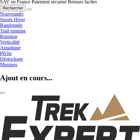
SAV en France
Paiement sécurisé
Retours faciles
Rechercher
Nouveautés
Sports Hiver
Randonnée
Trail running
Running
Verticalité
Aquatique
Pêche
Déstockage
Marques
Ajout en cours...