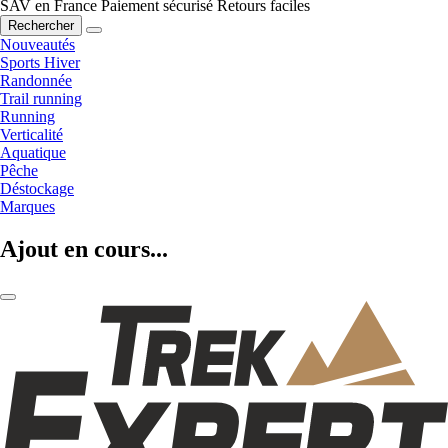
SAV en France
Paiement sécurisé
Retours faciles
Rechercher
Nouveautés
Sports Hiver
Randonnée
Trail running
Running
Verticalité
Aquatique
Pêche
Déstockage
Marques
Ajout en cours...