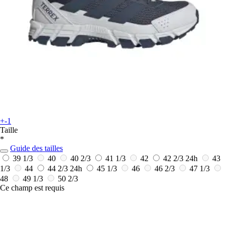
+-1
Taille
*
Guide des tailles
39 1/3
40
40 2/3
41 1/3
42
42 2/3
24h
43
1/3
44
44 2/3
24h
45 1/3
46
46 2/3
47 1/3
48
49 1/3
50 2/3
Ce champ est requis