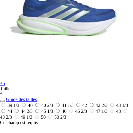
+5
Taille
*
Guide des tailles
39 1/3
40
40 2/3
41 1/3
42
42 2/3
43 1/3
44
44 2/3
45 1/3
46
46 2/3
47 1/3
48
48 2/3
49 1/3
50
50 2/3
Ce champ est requis