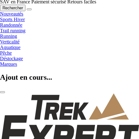
SAV en France
Paiement sécurisé
Retours faciles
Rechercher
Nouveautés
Sports Hiver
Randonnée
Trail running
Running
Verticalité
Aquatique
Pêche
Déstockage
Marques
Ajout en cours...