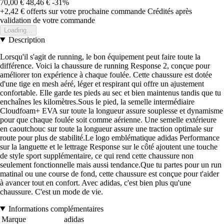
70,00 €
48,46 €
-31%
+2,42 €
offerts sur votre prochaine commande
Crédités après
validation de votre commande
Loading...
Description
Lorsqu'il s'agit de running, le bon équipement peut faire toute la
différence. Voici la chaussure de running Response 2, conçue pour
améliorer ton expérience à chaque foulée. Cette chaussure est dotée
d'une tige en mesh aéré, léger et respirant qui offre un ajustement
confortable. Elle garde tes pieds au sec et bien maintenus tandis que tu
enchaînes les kilomètres.Sous le pied, la semelle intermédiaire
Cloudfoam+ EVA sur toute la longueur assure souplesse et dynamisme
pour que chaque foulée soit comme aérienne. Une semelle extérieure
en caoutchouc sur toute la longueur assure une traction optimale sur
route pour plus de stabilité.Le logo emblématique adidas Performance
sur la languette et le lettrage Response sur le côté ajoutent une touche
de style sport supplémentaire, ce qui rend cette chaussure non
seulement fonctionnelle mais aussi tendance.Que tu partes pour un run
matinal ou une course de fond, cette chaussure est conçue pour t'aider
à avancer tout en confort. Avec adidas, c'est bien plus qu'une
chaussure. C'est un mode de vie.
Informations complémentaires
Marque
adidas