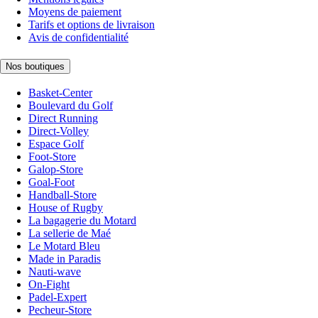
Moyens de paiement
Tarifs et options de livraison
Avis de confidentialité
Nos boutiques
Basket-Center
Boulevard du Golf
Direct Running
Direct-Volley
Espace Golf
Foot-Store
Galop-Store
Goal-Foot
Handball-Store
House of Rugby
La bagagerie du Motard
La sellerie de Maé
Le Motard Bleu
Made in Paradis
Nauti-wave
On-Fight
Padel-Expert
Pecheur-Store