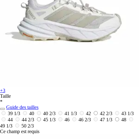
+3
Taille
*
Guide des tailles
39 1/3
40
40 2/3
41 1/3
42
42 2/3
43 1/3
44
44 2/3
45 1/3
46
46 2/3
47 1/3
48
49 1/3
50 2/3
Ce champ est requis