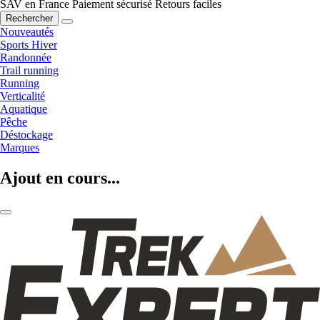
SAV en France
Paiement sécurisé
Retours faciles
Rechercher
Nouveautés
Sports Hiver
Randonnée
Trail running
Running
Verticalité
Aquatique
Pêche
Déstockage
Marques
Ajout en cours...