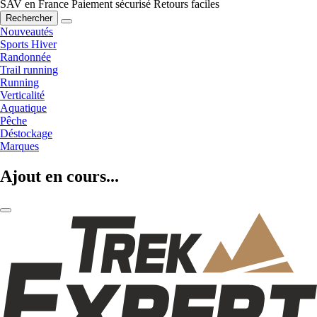
SAV en France
Paiement sécurisé
Retours faciles
Rechercher
Nouveautés
Sports Hiver
Randonnée
Trail running
Running
Verticalité
Aquatique
Pêche
Déstockage
Marques
Ajout en cours...