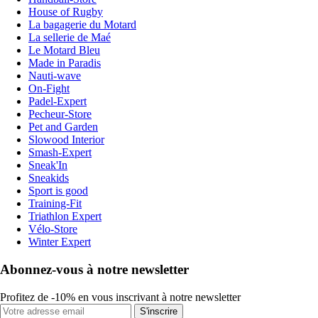
House of Rugby
La bagagerie du Motard
La sellerie de Maé
Le Motard Bleu
Made in Paradis
Nauti-wave
On-Fight
Padel-Expert
Pecheur-Store
Pet and Garden
Slowood Interior
Smash-Expert
Sneak'In
Sneakids
Sport is good
Training-Fit
Triathlon Expert
Vélo-Store
Winter Expert
Abonnez-vous à notre newsletter
Profitez de -10% en vous inscrivant à notre newsletter
S'inscrire