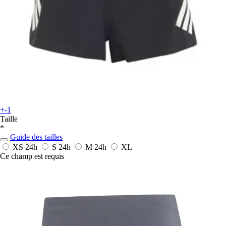
+-1
Taille
*
Guide des tailles
XS
24h
S
24h
M
24h
XL
Ce champ est requis