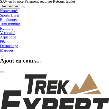
SAV en France
Paiement sécurisé
Retours faciles
Rechercher
Nouveautés
Sports Hiver
Randonnée
Trail running
Running
Verticalité
Aquatique
Pêche
Déstockage
Marques
Ajout en cours...