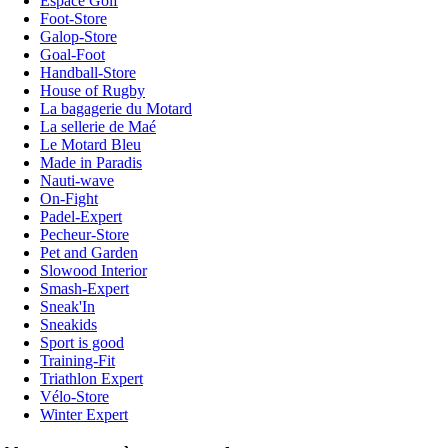
Espace Golf
Foot-Store
Galop-Store
Goal-Foot
Handball-Store
House of Rugby
La bagagerie du Motard
La sellerie de Maé
Le Motard Bleu
Made in Paradis
Nauti-wave
On-Fight
Padel-Expert
Pecheur-Store
Pet and Garden
Slowood Interior
Smash-Expert
Sneak'In
Sneakids
Sport is good
Training-Fit
Triathlon Expert
Vélo-Store
Winter Expert