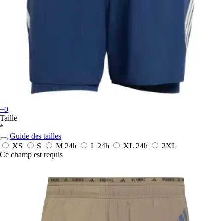
+0
Taille
*
Guide des tailles
XS
S
M
24h
L
24h
XL
24h
2XL
Ce champ est requis