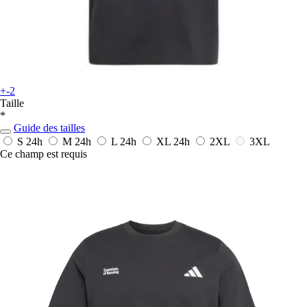
+-2
Taille
*
Guide des tailles
S
24h
M
24h
L
24h
XL
24h
2XL
3XL
Ce champ est requis