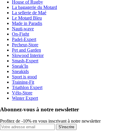
House of Rugby
La bagagerie du Motard
La sellerie de Maé
Le Motard Bleu
Made in Paradis
Nauti-wave
On-Fight
Padel-Expert
Pecheur-Store
Pet and Garden
Slowood Interior
Smash-Expert
Sneak'In
Sneakids
Sport is good
Training-Fit
Triathlon Expert
Vélo-Store
Winter Expert
Abonnez-vous à notre newsletter
Profitez de -10% en vous inscrivant à notre newsletter
S'inscrire