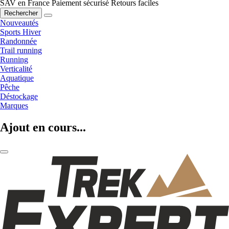
SAV en France
Paiement sécurisé
Retours faciles
Rechercher
Nouveautés
Sports Hiver
Randonnée
Trail running
Running
Verticalité
Aquatique
Pêche
Déstockage
Marques
Ajout en cours...