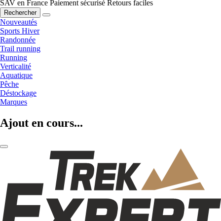
SAV en France
Paiement sécurisé
Retours faciles
Rechercher
Nouveautés
Sports Hiver
Randonnée
Trail running
Running
Verticalité
Aquatique
Pêche
Déstockage
Marques
Ajout en cours...