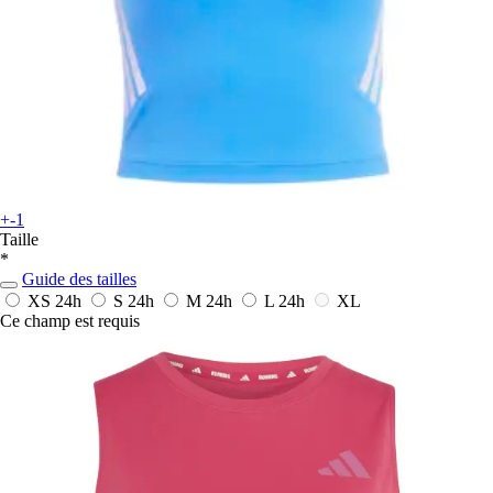
+-1
Taille
*
Guide des tailles
XS
24h
S
24h
M
24h
L
24h
XL
Ce champ est requis