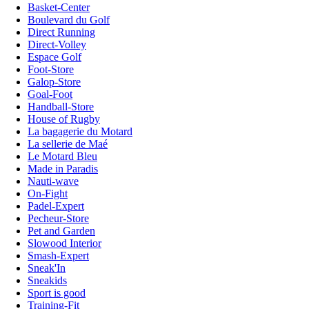
Basket-Center
Boulevard du Golf
Direct Running
Direct-Volley
Espace Golf
Foot-Store
Galop-Store
Goal-Foot
Handball-Store
House of Rugby
La bagagerie du Motard
La sellerie de Maé
Le Motard Bleu
Made in Paradis
Nauti-wave
On-Fight
Padel-Expert
Pecheur-Store
Pet and Garden
Slowood Interior
Smash-Expert
Sneak'In
Sneakids
Sport is good
Training-Fit